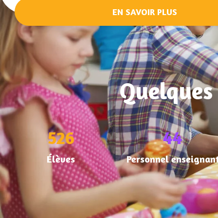
EN SAVOIR PLUS
Quelques 
730
60
Élèves
Personnel enseignan