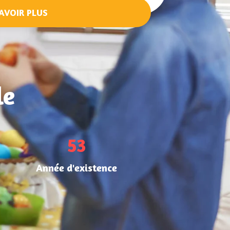
AVOIR PLUS
le
73
Année d'existence