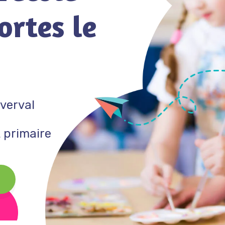
ortes le
verval
 primaire