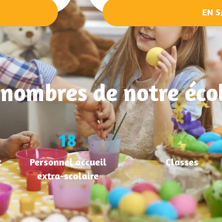
EN S
nombres de notre éco
25
34
t
Personnel accueil
Classes
extra-scolaire