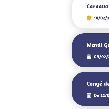
Carnava
18/02/
Mardi G
09/02/
Congé d
Du 22/