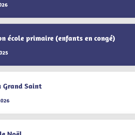
026
n école primaire (enfants en congé)
025
u Grand Saint
2026
de Noël