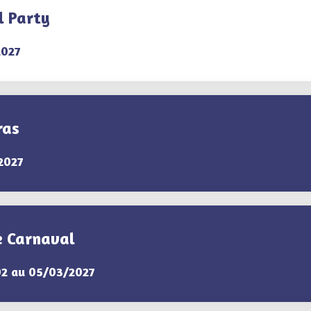
l Party
2027
ras
2027
e Carnaval
02 au 05/03/2027